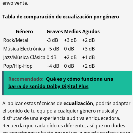
envolvente.
Tabla de comparación de ecualización por género
Género
Graves
Medios
Agudos
Rock/Metal
-3 dB
+3 dB
+2 dB
Música Electrónica
+5 dB
0 dB
+3 dB
Jazz/Música Clásica
0 dB
+2 dB
+1 dB
Pop/Hip-Hop
+4 dB
0 dB
+2 dB
Recomendado:
Qué es y cómo funciona una
barra de sonido Dolby Digital Plus
Al aplicar estas técnicas de
ecualización
, podrás adaptar
el sonido de tu equipo a cualquier género musical y
disfrutar de una experiencia auditiva enriquecedora.
Recuerda que cada oído es diferente, así que no dudes
en experimentar hasta encontrar la mezcla perfecta para