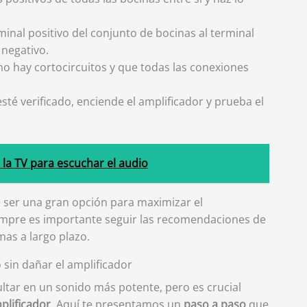
inal positivo del conjunto de bocinas al terminal
 negativo.
o hay cortocircuitos y que todas las conexiones
té verificado, enciende el amplificador y prueba el
la TV para escuchar el audio
 ser una gran opción para maximizar el
empre es importante seguir las recomendaciones de
mas a largo plazo.
 sin dañar el amplificador
ltar en un sonido más potente, pero es crucial
plificador
. Aquí te presentamos un
paso a paso
que