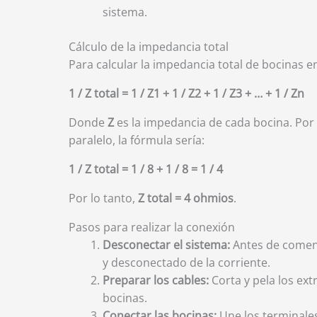
sistema.
Cálculo de la impedancia total
Para calcular la impedancia total de bocinas e
1 / Z total = 1 / Z1 + 1 / Z2 + 1 / Z3 + … + 1 / Zn
Donde
Z
es la impedancia de cada bocina. Por
paralelo, la fórmula sería:
1 / Z total = 1 / 8 + 1 / 8 = 1 / 4
Por lo tanto,
Z total = 4 ohmios
.
Pasos para realizar la conexión
Desconectar el sistema:
Antes de comenz
y desconectado de la corriente.
Preparar los cables:
Corta y pela los ext
bocinas.
Conectar las bocinas:
Une los terminales 