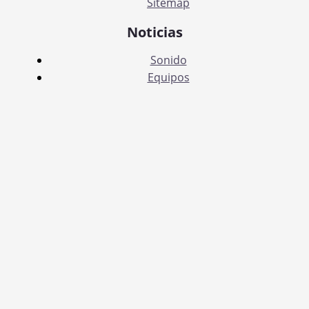
Sitemap
Noticias
Sonido
Equipos
Conexiones
Tecnología
Accesorios
Aplicaciones
Publicaciones
Otros
Copyright © 2026 Sonilec