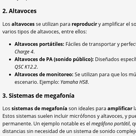
2. Altavoces
Los
altavoces
se utilizan para
reproducir
y amplificar el 
varios tipos de altavoces, entre ellos:
Altavoces portátiles:
Fáciles de transportar y perfec
Charge 4
.
Altavoces de PA (sonido público):
Diseñados específ
QSC K12.2
.
Altavoces de monitoreo:
Se utilizan para que los m
escenario. Ejemplo:
Yamaha HS8
.
3. Sistemas de megafonía
Los
sistemas de megafonía
son ideales para
amplificar
l
Estos sistemas suelen incluir micrófonos y altavoces, y pu
permanente. Un ejemplo notable es el
megáfono portátil
, 
distancias sin necesidad de un sistema de sonido complej