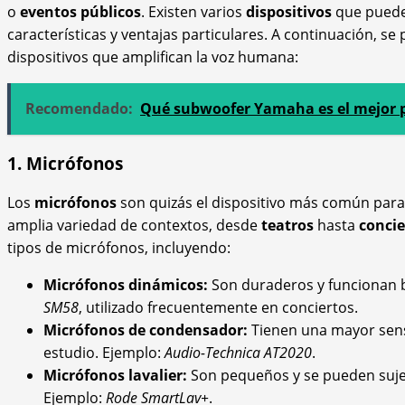
o
eventos públicos
. Existen varios
dispositivos
que pueden
características y ventajas particulares. A continuación, se
dispositivos que amplifican la voz humana:
Recomendado:
Qué subwoofer Yamaha es el mejor p
1. Micrófonos
Los
micrófonos
son quizás el dispositivo más común para l
amplia variedad de contextos, desde
teatros
hasta
concie
tipos de micrófonos, incluyendo:
Micrófonos dinámicos:
Son duraderos y funcionan b
SM58
, utilizado frecuentemente en conciertos.
Micrófonos de condensador:
Tienen una mayor sensi
estudio. Ejemplo:
Audio-Technica AT2020
.
Micrófonos lavalier:
Son pequeños y se pueden sujet
Ejemplo:
Rode SmartLav+
.