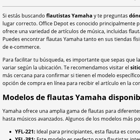
Si estás buscando
flautistas Yamaha
y te preguntas
dónd
lugar correcto. Office Depot es conocido principalmente 
ofrece una variedad de artículos de música, incluidas fl
Puedes encontrar flautas Yamaha tanto en sus tiendas físi
de e-commerce.
Para facilitar tu búsqueda, es importante que sepas que l
variar según la ubicación. Te recomendamos visitar el
sit
más cercana para confirmar si tienen el modelo específi
opción de compra en línea para recibir el artículo en la c
Modelos de flautas Yamaha disponib
Yamaha ofrece una amplia gama de flautas para diferentes 
hasta músicos avanzados. Algunos de los modelos más pop
YFL-221:
Ideal para principiantes, esta flauta es conoc
YFL-381:
Este modelo es perfecto para flautistas in