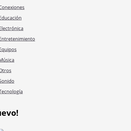
Conexiones
Educación
Electrónica
Entretenimiento
Equipos
Música
Otros
Sonido
Tecnología
uevo!