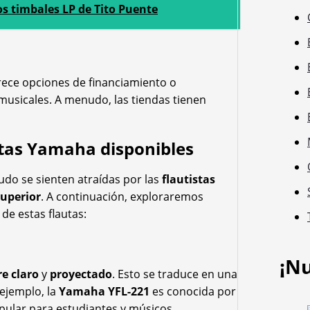
os timbales LP de Tito Puente
ofrece opciones de financiamiento o
usicales. A menudo, las tiendas tienen
autas Yamaha disponibles
do se sienten atraídas por las
flautistas
superior
. A continuación, exploraremos
e estas flautas:
¡N
e claro
y
proyectado
. Esto se traduce en una
 ejemplo, la
Yamaha YFL-221
es conocida por
opular para estudiantes y músicos