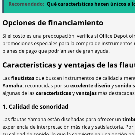
Recomendado:
Qué características hacen únicos a l
Opciones de financiamiento
Si el costo es una preocupación, verifica si Office Depot 
promociones especiales para la compra de instrumentos m
planes de pago que podrían ser de gran ayuda.
Características y ventajas de las fl
Las
flautistas
que buscan instrumentos de calidad a menu
Yamaha
, reconocidas por su
excelente diseño
y
sonido 
algunas de las
características
y
ventajas
más destacadas d
1. Calidad de sonoridad
Las flautas Yamaha están diseñadas para ofrecer un
timbr
experiencia de interpretación más rica y satisfactoria. Por
su calidad de sonido, lo que la convierte en una opción p