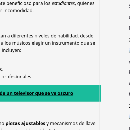
nte beneficioso para los
estudiantes
, quienes
ar incomodidad.
 a diferentes niveles de habilidad, desde
e a los músicos elegir un instrumento que se
 incluyen:
s.
 profesionales.
e un televisor que se ve oscuro
omo
piezas ajustables
y mecanismos de llave