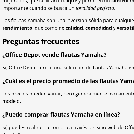
mejorados, que facilitan el
toque
y permiten un
control
má
importante cuando se busca un
tonalidad perfecta
.
Las flautas Yamaha son una inversión sólida para cualqu
rendimiento
, que combine
calidad
,
comodidad
y
versati
Preguntas frecuentes
¿Office Depot vende flautas Yamaha?
Sí, Office Depot ofrece una selección de flautas Yamaha en
¿Cuál es el precio promedio de las flautas Yam
Los precios pueden variar, pero generalmente oscilan ent
modelo.
¿Puedo comprar flautas Yamaha en línea?
Sí, puedes realizar tu compra a través del sitio web de Offi