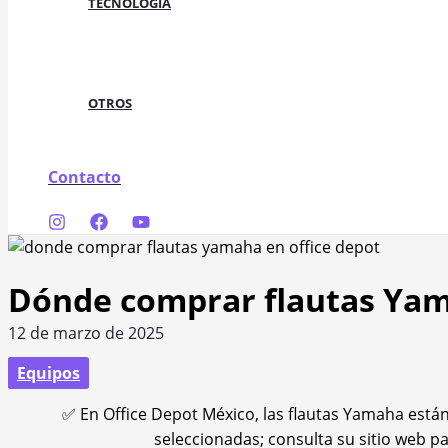
TECNOLOGÍA
OTROS
Contacto
Buscar
Dónde comprar flautas Yam
12 de marzo de 2025
Equipos
✅ En Office Depot México, las flautas Yamaha están 
seleccionadas; consulta su sitio web par