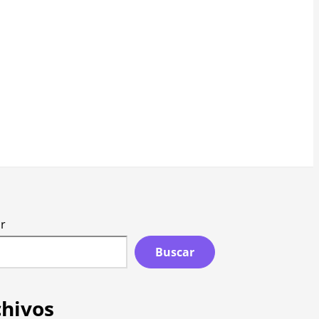
r
Buscar
chivos