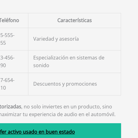
Teléfono
Características
5-555-
Variedad y asesoría
555
3-456-
Especialización en sistemas de
890
sonido
7-654-
Descuentos y promociones
210
torizadas
, no solo inviertes en un producto, sino
ximizar tu experiencia de audio en el automóvil.
er activo usado en buen estado