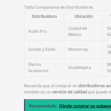
Tabla Comparativa de Distribuidoras
Distribuidora
Ubicación
Ciudad de
55
Audio Pro
México
5
12
Sonido y Estilo
Monterrey
7
Electro
98
Guadalajara
Accesorios
3
Recuerda que al comprar en
distribuidoras au
también en un
servicio de calidad
que puede ma
Recomendado:
Dónde comprar un subwoof