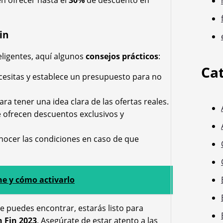
n ofrecer hasta el
30%
de descuento en
in
eligentes, aquí algunos
consejos prácticos
:
Ca
cesitas y establece un presupuesto para no
ra tener una idea clara de las ofertas reales.
e ofrecen descuentos exclusivos y
ocer las condiciones en caso de que
ne y cómo activarlo
 puedes encontrar, estarás listo para
 Fin 2023
. Asegúrate de estar atento a las