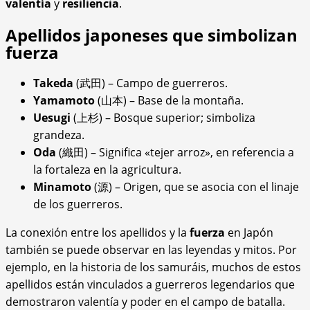
valentía
y
resiliencia
.
Apellidos japoneses que simbolizan
fuerza
Takeda
(武田) – Campo de guerreros.
Yamamoto
(山本) – Base de la montaña.
Uesugi
(上杉) – Bosque superior; simboliza
grandeza.
Oda
(織田) – Significa «tejer arroz», en referencia a
la fortaleza en la agricultura.
Minamoto
(源) – Origen, que se asocia con el linaje
de los guerreros.
La conexión entre los apellidos y la
fuerza
en Japón
también se puede observar en las leyendas y mitos. Por
ejemplo, en la historia de los samuráis, muchos de estos
apellidos están vinculados a guerreros legendarios que
demostraron valentía y poder en el campo de batalla.