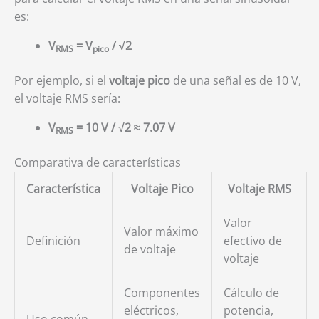
es:
V
= V
/ √2
RMS
pico
Por ejemplo, si el
voltaje pico
de una señal es de 10 V,
el voltaje RMS sería:
V
= 10 V / √2 ≈ 7.07 V
RMS
Comparativa de características
Característica
Voltaje Pico
Voltaje RMS
Valor
Valor máximo
Definición
efectivo de
de voltaje
voltaje
Componentes
Cálculo de
eléctricos,
potencia,
Uso común